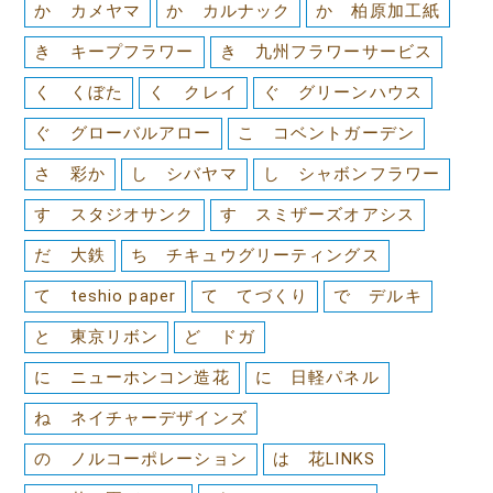
か カメヤマ
か カルナック
か 柏原加工紙
き キープフラワー
き 九州フラワーサービス
く くぼた
く クレイ
ぐ グリーンハウス
ぐ グローバルアロー
こ コベントガーデン
さ 彩か
し シバヤマ
し シャボンフラワー
す スタジオサンク
す スミザーズオアシス
だ 大鉄
ち チキュウグリーティングス
て teshio paper
て てづくり
で デルキ
と 東京リボン
ど ドガ
に ニューホンコン造花
に 日軽パネル
ね ネイチャーデザインズ
の ノルコーポレーション
は 花LINKS