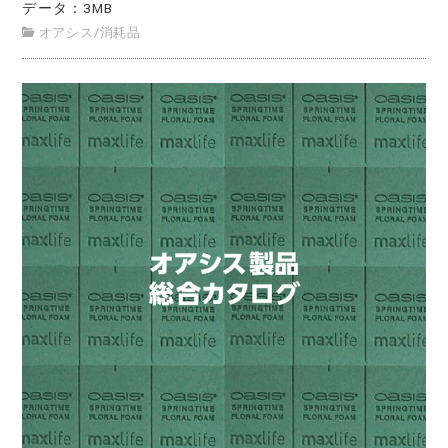
データ：3MB
オアシス
/
消耗品