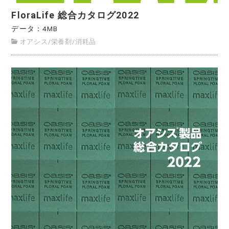
FloraLife 総合カタログ2022
データ：4MB
オアシス
/
栄養剤
/
消耗品