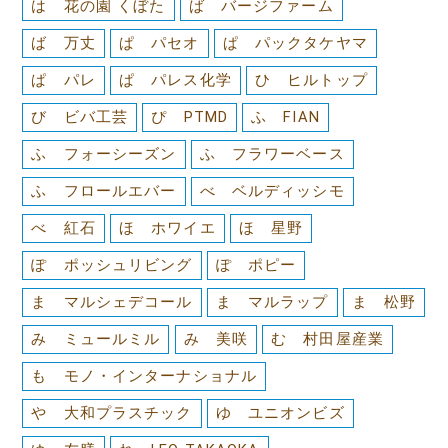
は 花の園 くぼた
ば バージファーム
ば 万丈
ぱ パセオ
ぱ パックタケヤマ
ぱ パレ
ぱ パレス化学
ひ ヒルトップ
び ビバ工芸
ぴ PTMD
ふ FIAN
ふ フォーシーズン
ふ フラワーベース
ふ フロールエバー
べ ベルディッシモ
べ 紅石
ほ ホワイエ
ほ 星野
ぽ ポッシュリビング
ぽ ポピー
ま マルシェデコール
ま マルラップ
ま 松野
み ミュールミル
み 美咲
む 村田屋産業
も モノ・インターナショナル
や 大和プラスチック
ゆ ユニオンビズ