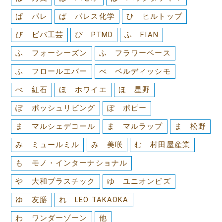
ぱ パレ
ぱ パレス化学
ひ ヒルトップ
び ビバ工芸
ぴ PTMD
ふ FIAN
ふ フォーシーズン
ふ フラワーベース
ふ フロールエバー
べ ベルディッシモ
べ 紅石
ほ ホワイエ
ほ 星野
ぽ ポッシュリビング
ぽ ポピー
ま マルシェデコール
ま マルラップ
ま 松野
み ミュールミル
み 美咲
む 村田屋産業
も モノ・インターナショナル
や 大和プラスチック
ゆ ユニオンビズ
ゆ 友膳
れ LEO TAKAOKA
わ ワンダーゾーン
他