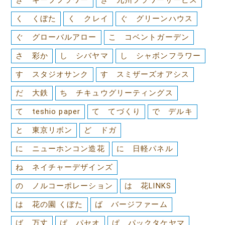
く くぼた
く クレイ
ぐ グリーンハウス
ぐ グローバルアロー
こ コベントガーデン
さ 彩か
し シバヤマ
し シャボンフラワー
す スタジオサンク
す スミザーズオアシス
だ 大鉄
ち チキュウグリーティングス
て teshio paper
て てづくり
で デルキ
と 東京リボン
ど ドガ
に ニューホンコン造花
に 日軽パネル
ね ネイチャーデザインズ
の ノルコーポレーション
は 花LINKS
は 花の園 くぼた
ば バージファーム
ば 万丈
ぱ パセオ
ぱ パックタケヤマ