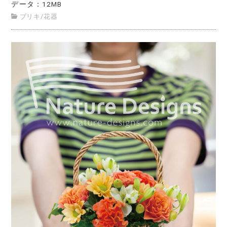
データ：12MB
ブリキ
/
花器