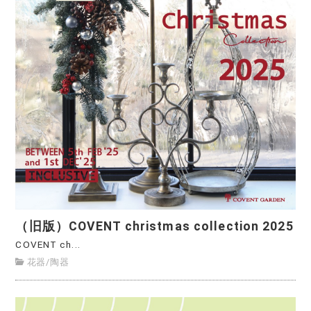
（旧版）COVENT christmas collection 2025
COVENT ch...
花器
/
陶器