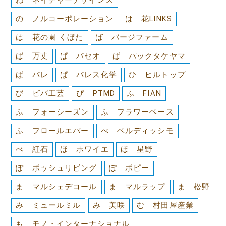
ね ネイチャーデザインズ
の ノルコーポレーション
は 花LINKS
は 花の園 くぼた
ば バージファーム
ば 万丈
ぱ パセオ
ぱ パックタケヤマ
ぱ パレ
ぱ パレス化学
ひ ヒルトップ
び ビバ工芸
ぴ PTMD
ふ FIAN
ふ フォーシーズン
ふ フラワーベース
ふ フロールエバー
べ ベルディッシモ
べ 紅石
ほ ホワイエ
ほ 星野
ぽ ポッシュリビング
ぽ ポピー
ま マルシェデコール
ま マルラップ
ま 松野
み ミュールミル
み 美咲
む 村田屋産業
も モノ・インターナショナル