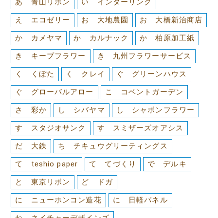
あ 青山リボン
い インターリンク
え エコゼリー
お 大地農園
お 大橋新治商店
か カメヤマ
か カルナック
か 柏原加工紙
き キープフラワー
き 九州フラワーサービス
く くぼた
く クレイ
ぐ グリーンハウス
ぐ グローバルアロー
こ コベントガーデン
さ 彩か
し シバヤマ
し シャボンフラワー
す スタジオサンク
す スミザーズオアシス
だ 大鉄
ち チキュウグリーティングス
て teshio paper
て てづくり
で デルキ
と 東京リボン
ど ドガ
に ニューホンコン造花
に 日軽パネル