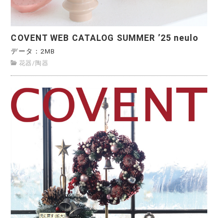
COVENT WEB CATALOG SUMMER ’25 neulo
データ：2MB
花器
/
陶器