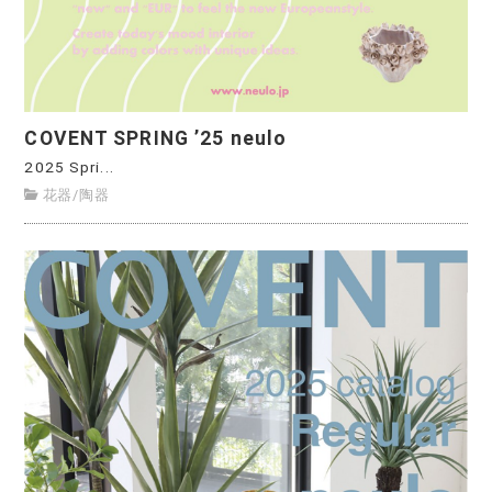
COVENT SPRING ’25 neulo
2025 Spri...
花器
/
陶器