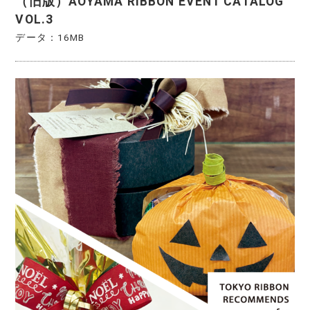
（旧版）AOYAMA RIBBON EVENT CATALOG
VOL.3
データ：16MB