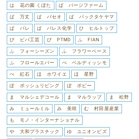
は 花の園 くぼた
ば バージファーム
ば 万丈
ぱ パセオ
ぱ パックタケヤマ
ぱ パレ
ぱ パレス化学
ひ ヒルトップ
び ビバ工芸
ぴ PTMD
ふ FIAN
ふ フォーシーズン
ふ フラワーベース
ふ フロールエバー
べ ベルディッシモ
べ 紅石
ほ ホワイエ
ほ 星野
ぽ ポッシュリビング
ぽ ポピー
ま マルシェデコール
ま マルラップ
ま 松野
み ミュールミル
み 美咲
む 村田屋産業
も モノ・インターナショナル
や 大和プラスチック
ゆ ユニオンビズ