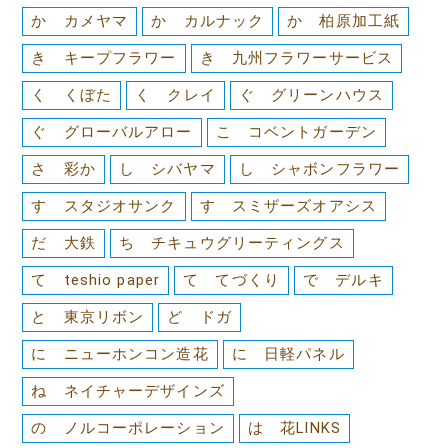
か カメヤマ
か カルナック
か 柏原加工紙
き キープフラワー
き 九州フラワーサービス
く くぼた
く クレイ
ぐ グリーンハウス
ぐ グローバルアロー
こ コベントガーデン
さ 彩か
し シバヤマ
し シャボンフラワー
す スタジオサンク
す スミザーズオアシス
だ 大鉄
ち チキュウグリーティングス
て teshio paper
て てづくり
で デルキ
と 東京リボン
ど ドガ
に ニューホンコン造花
に 日軽パネル
ね ネイチャーデザインズ
の ノルコーポレーション
は 花LINKS