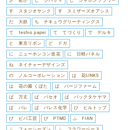
さ 彩か
し シバヤマ
し シャボンフラワー
す スタジオサンク
す スミザーズオアシス
だ 大鉄
ち チキュウグリーティングス
て teshio paper
て てづくり
で デルキ
と 東京リボン
ど ドガ
に ニューホンコン造花
に 日軽パネル
ね ネイチャーデザインズ
の ノルコーポレーション
は 花LINKS
は 花の園 くぼた
ば バージファーム
ば 万丈
ぱ パセオ
ぱ パックタケヤマ
ぱ パレ
ぱ パレス化学
ひ ヒルトップ
び ビバ工芸
ぴ PTMD
ふ FIAN
ふ フォーシーズン
ふ フラワーベース