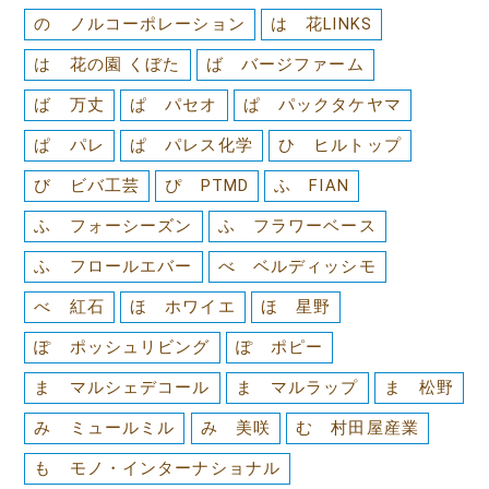
の ノルコーポレーション
は 花LINKS
は 花の園 くぼた
ば バージファーム
ば 万丈
ぱ パセオ
ぱ パックタケヤマ
ぱ パレ
ぱ パレス化学
ひ ヒルトップ
び ビバ工芸
ぴ PTMD
ふ FIAN
ふ フォーシーズン
ふ フラワーベース
ふ フロールエバー
べ ベルディッシモ
べ 紅石
ほ ホワイエ
ほ 星野
ぽ ポッシュリビング
ぽ ポピー
ま マルシェデコール
ま マルラップ
ま 松野
み ミュールミル
み 美咲
む 村田屋産業
も モノ・インターナショナル