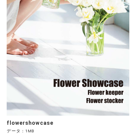
flowershowcase
データ：1MB