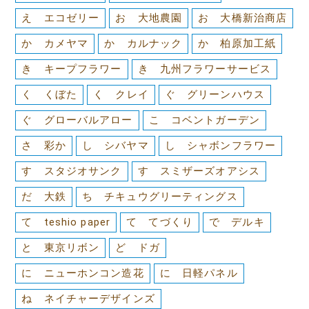
え エコゼリー
お 大地農園
お 大橋新治商店
か カメヤマ
か カルナック
か 柏原加工紙
き キープフラワー
き 九州フラワーサービス
く くぼた
く クレイ
ぐ グリーンハウス
ぐ グローバルアロー
こ コベントガーデン
さ 彩か
し シバヤマ
し シャボンフラワー
す スタジオサンク
す スミザーズオアシス
だ 大鉄
ち チキュウグリーティングス
て teshio paper
て てづくり
で デルキ
と 東京リボン
ど ドガ
に ニューホンコン造花
に 日軽パネル
ね ネイチャーデザインズ