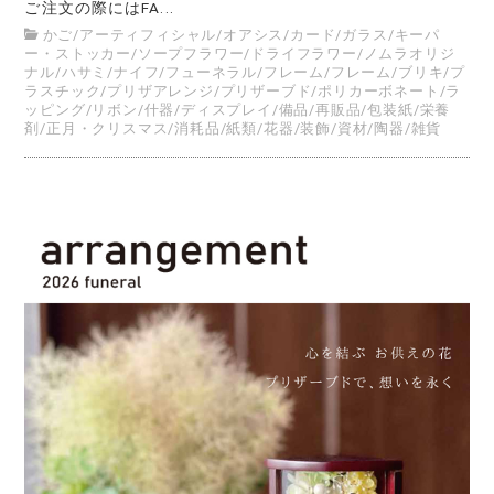
ご注文の際にはFA...
かご
/
アーティフィシャル
/
オアシス
/
カード
/
ガラス
/
キーパ
ー・ストッカー
/
ソープフラワー
/
ドライフラワー
/
ノムラオリジ
ナル
/
ハサミ/ナイフ
/
フューネラル
/
フレーム
/
フレーム
/
ブリキ
/
プ
ラスチック
/
プリザアレンジ
/
プリザーブド
/
ポリカーボネート
/
ラ
ッピング
/
リボン
/
什器/ディスプレイ
/
備品
/
再販品
/
包装紙
/
栄養
剤
/
正月・クリスマス
/
消耗品
/
紙類
/
花器
/
装飾
/
資材
/
陶器
/
雑貨