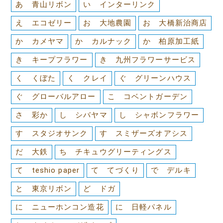
あ 青山リボン
い インターリンク
え エコゼリー
お 大地農園
お 大橋新治商店
か カメヤマ
か カルナック
か 柏原加工紙
き キープフラワー
き 九州フラワーサービス
く くぼた
く クレイ
ぐ グリーンハウス
ぐ グローバルアロー
こ コベントガーデン
さ 彩か
し シバヤマ
し シャボンフラワー
す スタジオサンク
す スミザーズオアシス
だ 大鉄
ち チキュウグリーティングス
て teshio paper
て てづくり
で デルキ
と 東京リボン
ど ドガ
に ニューホンコン造花
に 日軽パネル