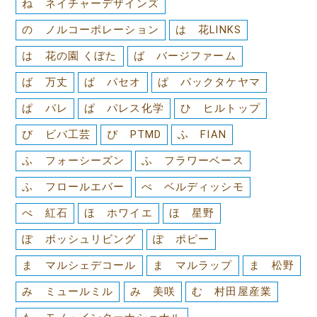
ね ネイチャーデザインズ
の ノルコーポレーション
は 花LINKS
は 花の園 くぼた
ば バージファーム
ば 万丈
ぱ パセオ
ぱ パックタケヤマ
ぱ パレ
ぱ パレス化学
ひ ヒルトップ
び ビバ工芸
ぴ PTMD
ふ FIAN
ふ フォーシーズン
ふ フラワーベース
ふ フロールエバー
べ ベルディッシモ
べ 紅石
ほ ホワイエ
ほ 星野
ぽ ポッシュリビング
ぽ ポピー
ま マルシェデコール
ま マルラップ
ま 松野
み ミュールミル
み 美咲
む 村田屋産業