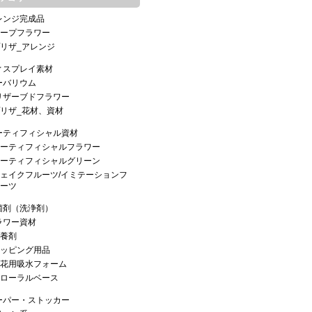
レンジ完成品
ープフラワー
リザ_アレンジ
ィスプレイ素材
ーバリウム
リザーブドフラワー
リザ_花材、資材
ーティフィシャル資材
ーティフィシャルフラワー
ーティフィシャルグリーン
ェイクフルーツ/イミテーションフ
ーツ
菌剤（洗浄剤）
ラワー資材
養剤
ッピング用品
花用吸水フォーム
ローラルベース
ーパー・ストッカー