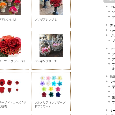
ア
ソ
プ
ザアレンジ M
プリザアレンジ L
デ
ハ
プ
プ
ア
ア
ア
ザーブド ブランド別
ハンギングリース
フ
ル
除
フ
栄
ラ
生
フ
ーブド・ローズ / サ
プルメリア（プリザーブ
比較表
ドフラワー）
キ