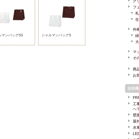
グ
フ
札
生
外
ルマンバッグSS
シャルマンバッグS
緑
大
マ
そ
商
お
注目商
F
工
へ
壁
屋
水
L