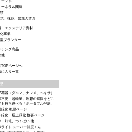
リーン系
ューネラル関連
類
花、枕花、盛花の道具
構・エクステリア資材
化事業
型プランター
ッチング商品
の他
品TOPページへ
気に入り一覧
品
RP花器（ダルマ、ナツメ、ヘキサ）
事不要・超軽量。理想の庭園をどこ
でも持ち運べる「ポータブル坪庭」
面緑化 概要ページ
外緑化・屋上緑化 概要ページ
車、灯篭、つくばい 他
EDライト スーパー鮮度くん