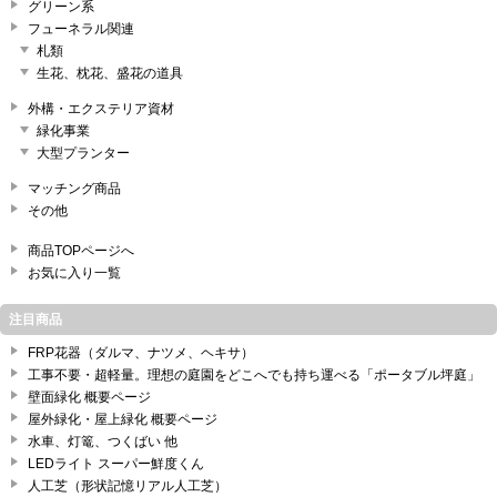
グリーン系
フューネラル関連
札類
生花、枕花、盛花の道具
外構・エクステリア資材
緑化事業
大型プランター
マッチング商品
その他
商品TOPページへ
お気に入り一覧
注目商品
FRP花器（ダルマ、ナツメ、ヘキサ）
工事不要・超軽量。理想の庭園をどこへでも持ち運べる「ポータブル坪庭」
壁面緑化 概要ページ
屋外緑化・屋上緑化 概要ページ
水車、灯篭、つくばい 他
LEDライト スーパー鮮度くん
人工芝（形状記憶リアル人工芝）