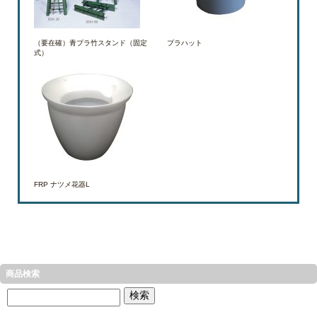
（要在確）青プラ竹スタンド（固定
プラハット
式）
FRP ナツメ花器L
商品検索