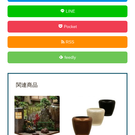
LINE
Pocket
RSS
feedly
関連商品