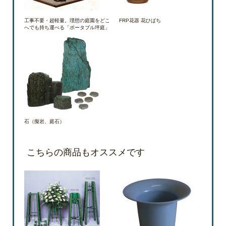
工事不要・超軽量。理想の庭園をどこ
FRP花器 花ひばち
へでも持ち運べる「ポータブル坪庭」
石（擬岩、庭石）
こちらの商品もオススメです