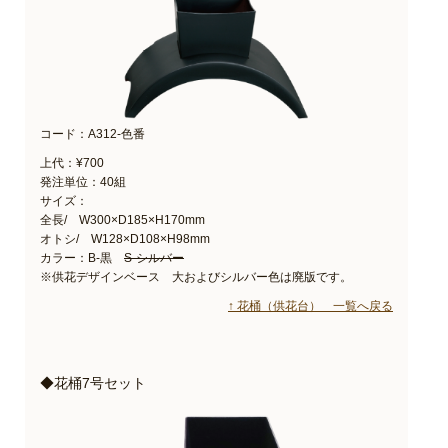
コード：A312-色番
上代：¥700
発注単位：40組
サイズ：
全長/ W300×D185×H170mm
オトシ/ W128×D108×H98mm
カラー：B-黒
S-シルバー
※供花デザインベース 大およびシルバー色は廃版です。
↑ 花桶（供花台） 一覧へ戻る
◆花桶7号セット