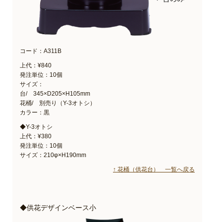
コード：A311B
上代：¥840
発注単位：10個
サイズ：
台/ 345×D205×H105mm
花桶/ 別売り（Y-3オトシ）
カラー：黒
◆Y-3オトシ
上代：¥380
発注単位：10個
サイズ：210φ×H190mm
↑ 花桶（供花台） 一覧へ戻る
◆供花デザインベース小