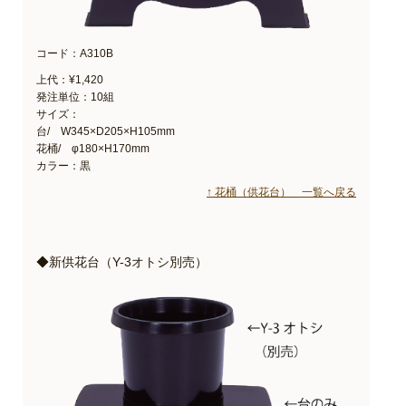
コード：A310B
上代：¥1,420
発注単位：10組
サイズ：
台/ W345×D205×H105mm
花桶/ φ180×H170mm
カラー：黒
↑ 花桶（供花台） 一覧へ戻る
◆新供花台（Y-3オトシ別売）