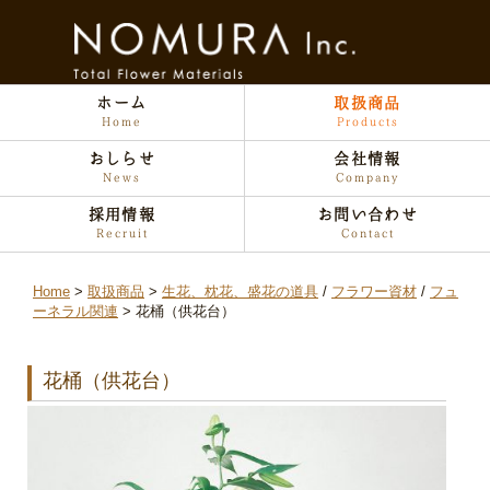
ホーム
取扱商品
Home
Products
おしらせ
会社情報
News
Company
採用情報
お問い合わせ
Recruit
Contact
Home
取扱商品
生花、枕花、盛花の道具
/
フラワー資材
/
フュ
ーネラル関連
花桶（供花台）
花桶（供花台）