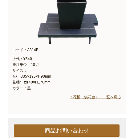
コード：A314B
上代：¥540
発注単位：10組
サイズ：
台/ 335×195×H90mm
花桶/ □140×H170mm
カラー：黒
↑ 花桶（供花台） 一覧へ戻る
商品お問い合わせ