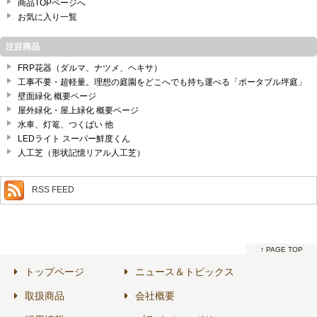
商品TOPページへ
お気に入り一覧
注目商品
FRP花器（ダルマ、ナツメ、ヘキサ）
工事不要・超軽量。理想の庭園をどこへでも持ち運べる「ポータブル坪庭」
壁面緑化 概要ページ
屋外緑化・屋上緑化 概要ページ
水車、灯篭、つくばい 他
LEDライト スーパー鮮度くん
人工芝（形状記憶リアル人工芝）
RSS FEED
↑ PAGE TOP
トップページ
ニュース＆トピックス
取扱商品
会社概要