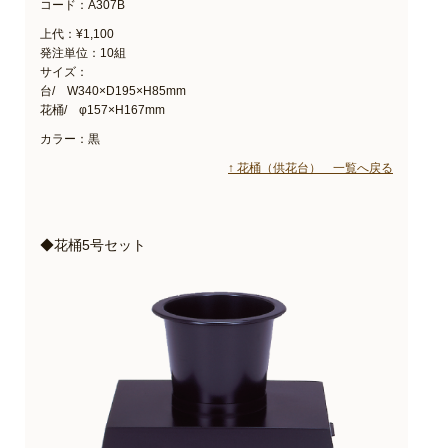
コード：A307B
上代：¥1,100
発注単位：10組
サイズ：
台/ W340×D195×H85mm
花桶/ φ157×H167mm
カラー：黒
↑ 花桶（供花台） 一覧へ戻る
◆花桶5号セット