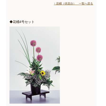
↑ 花桶（供花台） 一覧へ戻る
◆花桶4号セット