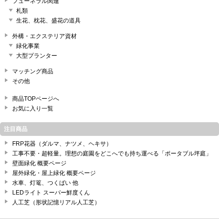
フューネラル関連
札類
生花、枕花、盛花の道具
外構・エクステリア資材
緑化事業
大型プランター
マッチング商品
その他
商品TOPページへ
お気に入り一覧
注目商品
FRP花器（ダルマ、ナツメ、ヘキサ）
工事不要・超軽量。理想の庭園をどこへでも持ち運べる「ポータブル坪庭」
壁面緑化 概要ページ
屋外緑化・屋上緑化 概要ページ
水車、灯篭、つくばい 他
LEDライト スーパー鮮度くん
人工芝（形状記憶リアル人工芝）