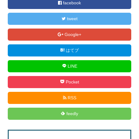
facebook
tweet
Google+
はてブ
LINE
Pocket
RSS
feedly