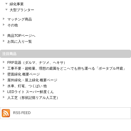
緑化事業
大型プランター
マッチング商品
その他
商品TOPページへ
お気に入り一覧
注目商品
FRP花器（ダルマ、ナツメ、ヘキサ）
工事不要・超軽量。理想の庭園をどこへでも持ち運べる「ポータブル坪庭」
壁面緑化 概要ページ
屋外緑化・屋上緑化 概要ページ
水車、灯篭、つくばい 他
LEDライト スーパー鮮度くん
人工芝（形状記憶リアル人工芝）
RSS FEED