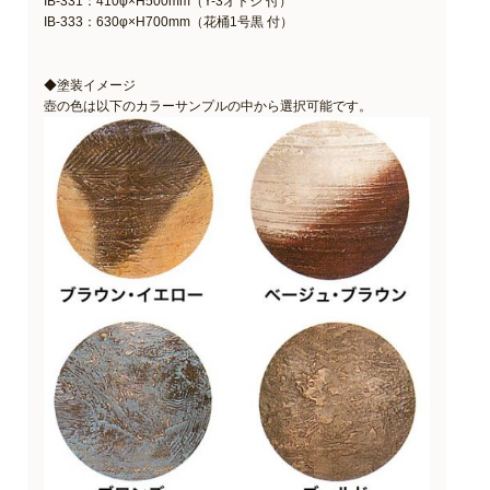
IB-331：410φ×H500mm（Y-3オトシ 付）
IB-333：630φ×H700mm（花桶1号黒 付）
◆塗装イメージ
壺の色は以下のカラーサンプルの中から選択可能です。