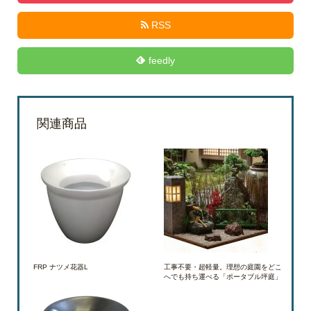
RSS
feedly
関連商品
FRP ナツメ花器L
工事不要・超軽量。理想の庭園をどこ
へでも持ち運べる「ポータブル坪庭」