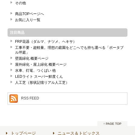
その他
商品TOPページへ
お気に入り一覧
注目商品
FRP花器（ダルマ、ナツメ、ヘキサ）
工事不要・超軽量。理想の庭園をどこへでも持ち運べる「ポータブ
ル坪庭」
壁面緑化 概要ページ
屋外緑化・屋上緑化 概要ページ
水車、灯篭、つくばい 他
LEDライト スーパー鮮度くん
人工芝（形状記憶リアル人工芝）
RSS FEED
↑ PAGE TOP
トップページ
ニュース＆トピックス