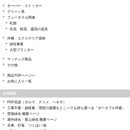
キーパー・ストッカー
グリーン系
フューネラル関連
札類
生花、枕花、盛花の道具
外構・エクステリア資材
緑化事業
大型プランター
マッチング商品
その他
商品TOPページへ
お気に入り一覧
注目商品
FRP花器（ダルマ、ナツメ、ヘキサ）
工事不要・超軽量。理想の庭園をどこへでも持ち運べる「ポータブル坪庭」
壁面緑化 概要ページ
屋外緑化・屋上緑化 概要ページ
水車、灯篭、つくばい 他