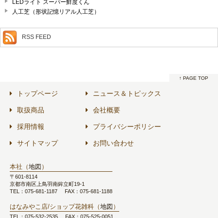
LEDライト スーパー鮮度くん
人工芝（形状記憶リアル人工芝）
RSS FEED
↑ PAGE TOP
トップページ
ニュース＆トピックス
取扱商品
会社概要
採用情報
プライバシーポリシー
サイトマップ
お問い合わせ
本社（
地図
）
〒601-8114
京都市南区上鳥羽南鉾立町19-1
TEL：075-681-1187
FAX：075-681-1188
はなみやこ店/ショップ花雑科（
地図
）
TEL：075-532-2535
FAX：075-525-0051