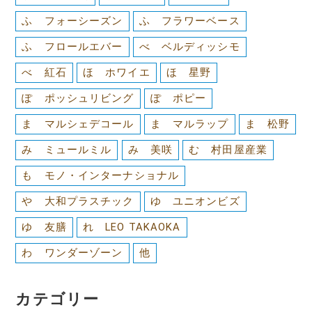
ふ フォーシーズン
ふ フラワーベース
ふ フロールエバー
べ ベルディッシモ
べ 紅石
ほ ホワイエ
ほ 星野
ぽ ポッシュリビング
ぽ ポピー
ま マルシェデコール
ま マルラップ
ま 松野
み ミュールミル
み 美咲
む 村田屋産業
も モノ・インターナショナル
や 大和プラスチック
ゆ ユニオンビズ
ゆ 友膳
れ LEO TAKAOKA
わ ワンダーゾーン
他
カテゴリー