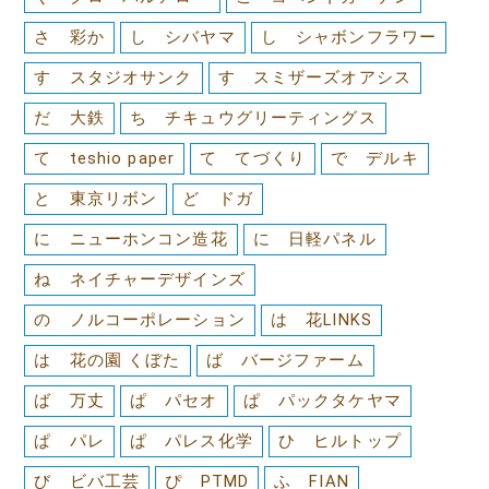
さ 彩か
し シバヤマ
し シャボンフラワー
す スタジオサンク
す スミザーズオアシス
だ 大鉄
ち チキュウグリーティングス
て teshio paper
て てづくり
で デルキ
と 東京リボン
ど ドガ
に ニューホンコン造花
に 日軽パネル
ね ネイチャーデザインズ
の ノルコーポレーション
は 花LINKS
は 花の園 くぼた
ば バージファーム
ば 万丈
ぱ パセオ
ぱ パックタケヤマ
ぱ パレ
ぱ パレス化学
ひ ヒルトップ
び ビバ工芸
ぴ PTMD
ふ FIAN