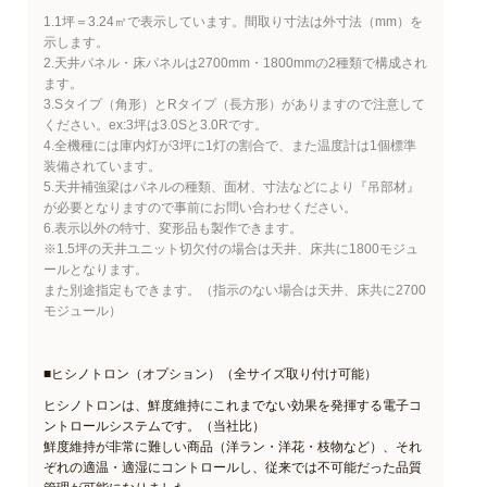
1.1坪＝3.24㎡で表示しています。間取り寸法は外寸法（mm）を
示します。
2.天井パネル・床パネルは2700mm・1800mmの2種類で構成され
ます。
3.Sタイプ（角形）とRタイプ（長方形）がありますので注意して
ください。ex:3坪は3.0Sと3.0Rです。
4.全機種には庫内灯が3坪に1灯の割合で、また温度計は1個標準
装備されています。
5.天井補強梁はパネルの種類、面材、寸法などにより『吊部材』
が必要となりますので事前にお問い合わせください。
6.表示以外の特寸、変形品も製作できます。
※1.5坪の天井ユニット切欠付の場合は天井、床共に1800モジュ
ールとなります。
また別途指定もできます。（指示のない場合は天井、床共に2700
モジュール）
■ヒシノトロン（オプション）（全サイズ取り付け可能）
ヒシノトロンは、鮮度維持にこれまでない効果を発揮する電子コ
ントロールシステムです。（当社比）
鮮度維持が非常に難しい商品（洋ラン・洋花・枝物など）、それ
ぞれの適温・適湿にコントロールし、従来では不可能だった品質