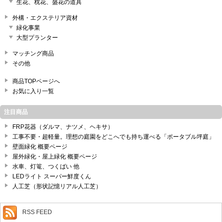
生花、枕花、盛花の道具
外構・エクステリア資材
緑化事業
大型プランター
マッチング商品
その他
商品TOPページへ
お気に入り一覧
注目商品
FRP花器（ダルマ、ナツメ、ヘキサ）
工事不要・超軽量。理想の庭園をどこへでも持ち運べる「ポータブル坪庭」
壁面緑化 概要ページ
屋外緑化・屋上緑化 概要ページ
水車、灯篭、つくばい 他
LEDライト スーパー鮮度くん
人工芝（形状記憶リアル人工芝）
RSS FEED