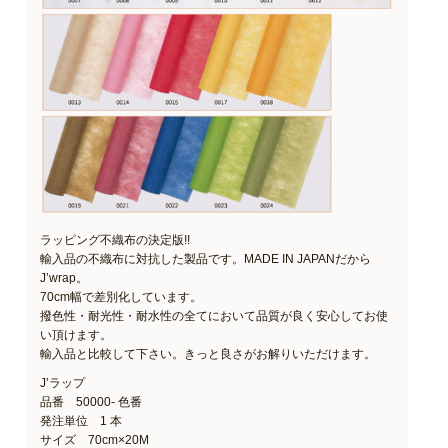
ラッピング不織布の決定版!!
輸入品の不織布に対抗した製品です。MADE IN JAPANだから
J’wrap。
70cm幅で差別化しています。
撥色性・耐光性・耐水性の全てにおいて品質が良く安心してお使
い頂けます。
輸入品と比較して下さい。きっと良さがお解りいただけます。
J’ラップ
品番 50000- 色番
発注単位 1 本
サイズ 70cm×20M