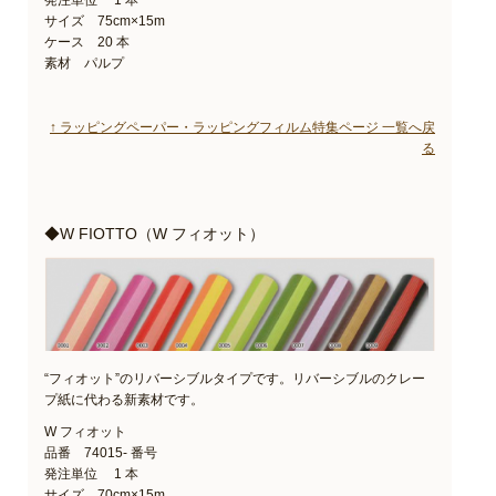
発注単位 1 本
サイズ 75cm×15m
ケース 20 本
素材 パルプ
↑ ラッピングペーパー・ラッピングフィルム特集ページ 一覧へ戻
る
◆W FIOTTO（W フィオット）
“フィオット”のリバーシブルタイプです。リバーシブルのクレー
プ紙に代わる新素材です。
W フィオット
品番 74015- 番号
発注単位 1 本
サイズ 70cm×15m