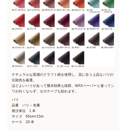
ナチュラルな質感のクラフト紙を使用し、花に合う上品なパリの
伝統色を厳選。
ほどよいハリがあって撥水効果も抜群。WAXペーパーと違ってシ
ワが白くならず、セロテープも貼れます。
パリ
品番 パリ – 色番
発注単位 1 本
サイズ 65cm×15m
ケース 20 本