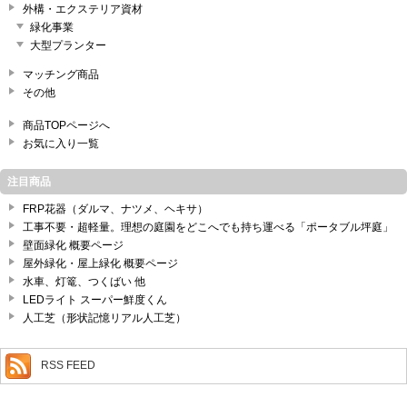
外構・エクステリア資材
緑化事業
大型プランター
マッチング商品
その他
商品TOPページへ
お気に入り一覧
注目商品
FRP花器（ダルマ、ナツメ、ヘキサ）
工事不要・超軽量。理想の庭園をどこへでも持ち運べる「ポータブル坪庭」
壁面緑化 概要ページ
屋外緑化・屋上緑化 概要ページ
水車、灯篭、つくばい 他
LEDライト スーパー鮮度くん
人工芝（形状記憶リアル人工芝）
RSS FEED