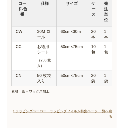
コー
仕様
サイズ
ケ
発
ド-色
ー
注
番
ス
単
位
CW
30M ロ
60cm×30m
20
1
ール
本
本
CC
お徳用
50cm×75cm
10
1
シート
包
包
（250 枚
入）
CN
50 枚袋
50cm×75cm
20
1
入り
袋
袋
素材 紙 + ワックス加工
↑ ラッピングペーパー・ラッピングフィルム特集ページ 一覧へ戻
る