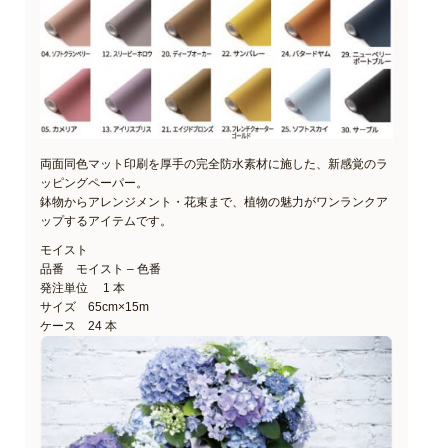
両面同色マット印刷を厚手の完全防水素材に施した、新感覚のラ
ッピングペーパー。
鉢物からアレンジメント・花束まで、植物の魅力がワンランクア
ップするアイテムです。
モイスト
品番 モイスト – 色番
発注単位 1 本
サイズ 65cm×15m
ケース 24 本