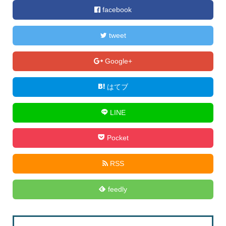
facebook
tweet
Google+
はてブ
LINE
Pocket
RSS
feedly