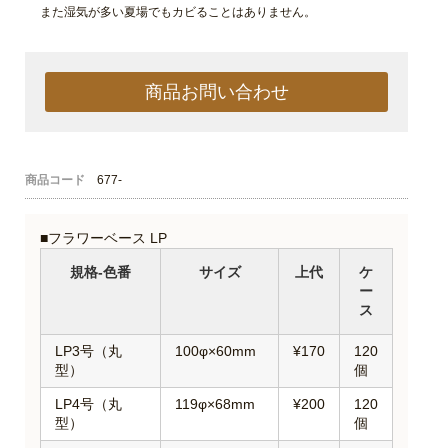
また湿気が多い夏場でもカビることはありません。
商品お問い合わせ
商品コード
677-
■フラワーベース LP
規格-色番
サイズ
上代
ケ
ー
ス
LP3号（丸
100φ×60mm
¥170
120
型）
個
LP4号（丸
119φ×68mm
¥200
120
型）
個