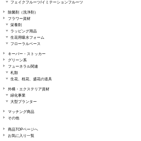
フェイクフルーツ/イミテーションフルーツ
除菌剤（洗浄剤）
フラワー資材
栄養剤
ラッピング用品
生花用吸水フォーム
フローラルベース
キーパー・ストッカー
グリーン系
フューネラル関連
札類
生花、枕花、盛花の道具
外構・エクステリア資材
緑化事業
大型プランター
マッチング商品
その他
商品TOPページへ
お気に入り一覧