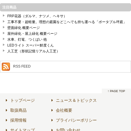
注目商品
FRP花器（ダルマ、ナツメ、ヘキサ）
工事不要・超軽量。理想の庭園をどこへでも持ち運べる「ポータブル坪庭」
壁面緑化 概要ページ
屋外緑化・屋上緑化 概要ページ
水車、灯篭、つくばい 他
LEDライト スーパー鮮度くん
人工芝（形状記憶リアル人工芝）
RSS FEED
↑ PAGE TOP
トップページ
ニュース＆トピックス
取扱商品
会社概要
採用情報
プライバシーポリシー
サイトマップ
お問い合わせ