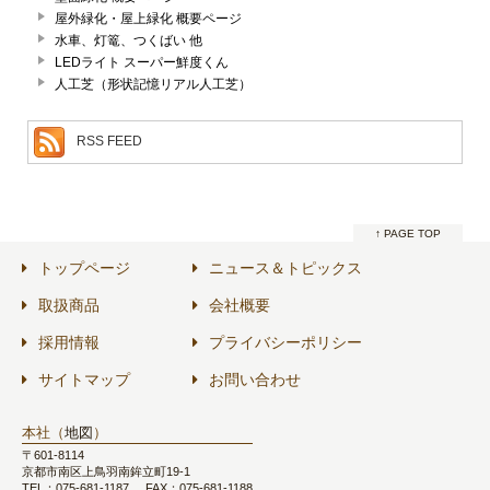
屋外緑化・屋上緑化 概要ページ
水車、灯篭、つくばい 他
LEDライト スーパー鮮度くん
人工芝（形状記憶リアル人工芝）
RSS FEED
↑ PAGE TOP
トップページ
ニュース＆トピックス
取扱商品
会社概要
採用情報
プライバシーポリシー
サイトマップ
お問い合わせ
本社（
地図
）
〒601-8114
京都市南区上鳥羽南鉾立町19-1
TEL：075-681-1187
FAX：075-681-1188