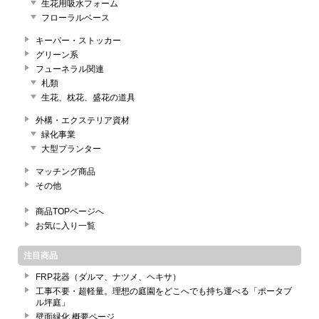
生花用吸水フォーム
フローラルベース
キーパー・ストッカー
グリーン系
フューネラル関連
札類
生花、枕花、盛花の道具
外構・エクステリア資材
緑化事業
大型プランター
マッチング商品
その他
商品TOPページへ
お気に入り一覧
注目商品
FRP花器（ダルマ、ナツメ、ヘキサ）
工事不要・超軽量。理想の庭園をどこへでも持ち運べる「ポータブ
ル坪庭」
壁面緑化 概要ページ