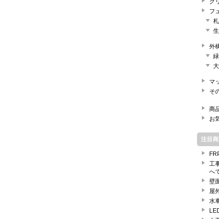
グ
フ
札
生
外
緑
大
マ
そ
商
お
注目商
F
工
へ
壁
屋
水
L