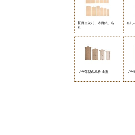
柾目生花札、木目紙、名
名札
札
プラ薄型名札枠 山型
プラ