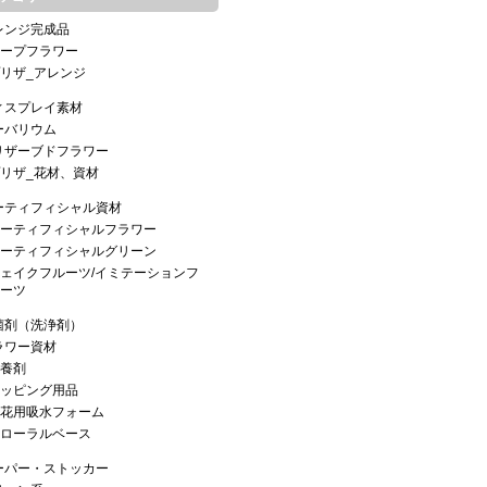
レンジ完成品
ープフラワー
リザ_アレンジ
ィスプレイ素材
ーバリウム
リザーブドフラワー
リザ_花材、資材
ーティフィシャル資材
ーティフィシャルフラワー
ーティフィシャルグリーン
ェイクフルーツ/イミテーションフ
ーツ
菌剤（洗浄剤）
ラワー資材
養剤
ッピング用品
花用吸水フォーム
ローラルベース
ーパー・ストッカー