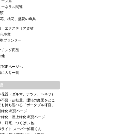
リーン系
ューネラル関連
類
花、枕花、盛花の道具
構・エクステリア資材
化事業
型プランター
ッチング商品
の他
品TOPページへ
気に入り一覧
品
RP花器（ダルマ、ナツメ、ヘキサ）
事不要・超軽量。理想の庭園をどこ
でも持ち運べる「ポータブル坪庭」
面緑化 概要ページ
外緑化・屋上緑化 概要ページ
車、灯篭、つくばい 他
EDライト スーパー鮮度くん