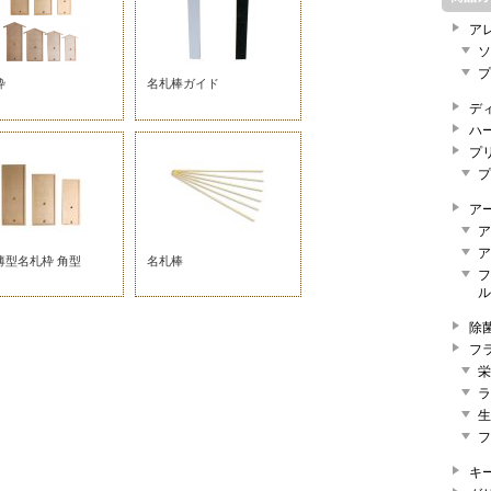
ア
ソ
プ
枠
名札棒ガイド
デ
ハ
プ
プ
ア
ア
ア
薄型名札枠 角型
名札棒
フ
ル
除
フ
栄
ラ
生
フ
キ