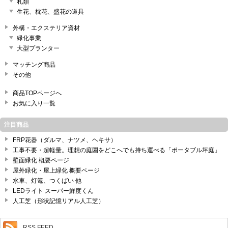
札類
生花、枕花、盛花の道具
外構・エクステリア資材
緑化事業
大型プランター
マッチング商品
その他
商品TOPページへ
お気に入り一覧
注目商品
FRP花器（ダルマ、ナツメ、ヘキサ）
工事不要・超軽量。理想の庭園をどこへでも持ち運べる「ポータブル坪庭」
壁面緑化 概要ページ
屋外緑化・屋上緑化 概要ページ
水車、灯篭、つくばい 他
LEDライト スーパー鮮度くん
人工芝（形状記憶リアル人工芝）
RSS FEED