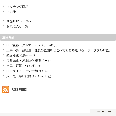
マッチング商品
その他
商品TOPページへ
お気に入り一覧
注目商品
FRP花器（ダルマ、ナツメ、ヘキサ）
工事不要・超軽量。理想の庭園をどこへでも持ち運べる「ポータブル坪庭」
壁面緑化 概要ページ
屋外緑化・屋上緑化 概要ページ
水車、灯篭、つくばい 他
LEDライト スーパー鮮度くん
人工芝（形状記憶リアル人工芝）
RSS FEED
↑ PAGE TOP