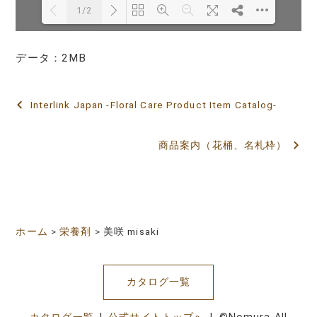
1/2
データ：2MB
Loading PDF 118% ...
Interlink Japan -Floral Care Product Item Catalog-
投
稿
商品案内（花桶、名札枠）
ナ
ビ
ゲ
ホーム
>
栄養剤
>
美咲 misaki
ー
シ
カタログ一覧
ョ