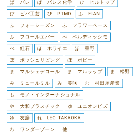
ぱ パレ
ぱ パレス化学
ひ ヒルトップ
び ビバ工芸
ぴ PTMD
ふ FIAN
ふ フォーシーズン
ふ フラワーベース
ふ フロールエバー
べ ベルディッシモ
べ 紅石
ほ ホワイエ
ほ 星野
ぽ ポッシュリビング
ぽ ポピー
ま マルシェデコール
ま マルラップ
ま 松野
み ミュールミル
み 美咲
む 村田屋産業
も モノ・インターナショナル
や 大和プラスチック
ゆ ユニオンビズ
ゆ 友膳
れ LEO TAKAOKA
わ ワンダーゾーン
他