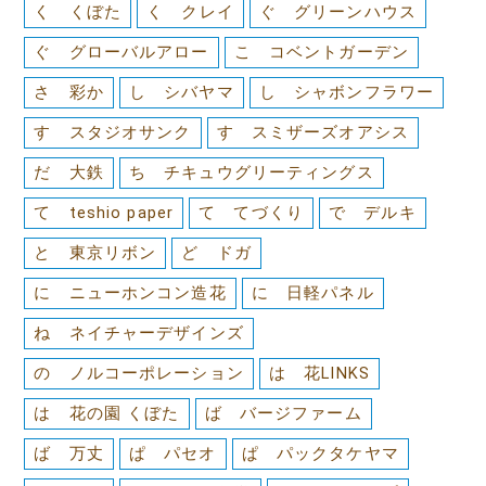
く くぼた
く クレイ
ぐ グリーンハウス
ぐ グローバルアロー
こ コベントガーデン
さ 彩か
し シバヤマ
し シャボンフラワー
す スタジオサンク
す スミザーズオアシス
だ 大鉄
ち チキュウグリーティングス
て teshio paper
て てづくり
で デルキ
と 東京リボン
ど ドガ
に ニューホンコン造花
に 日軽パネル
ね ネイチャーデザインズ
の ノルコーポレーション
は 花LINKS
は 花の園 くぼた
ば バージファーム
ば 万丈
ぱ パセオ
ぱ パックタケヤマ